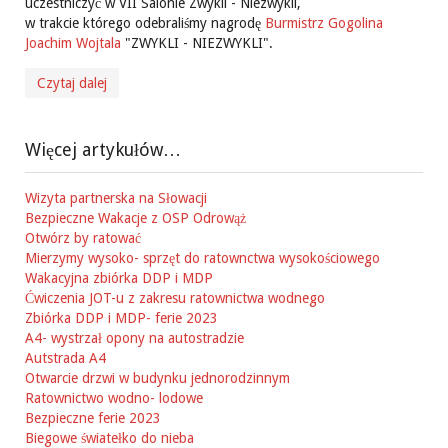
uczestniczyć w VII Salonie Zwykli - Niezwykli,
w trakcie którego odebraliśmy nagrodę
Burmistrz Gogolina
Joachim Wojtala
"ZWYKLI - NIEZWYKLI".
Czytaj dalej
Więcej artykułów…
Wizyta partnerska na Słowacji
Bezpieczne Wakacje z OSP Odrowąż
Otwórz by ratować
Mierzymy wysoko- sprzęt do ratownctwa wysokościowego
Wakacyjna zbiórka DDP i MDP
Ćwiczenia JOT-u z zakresu ratownictwa wodnego
Zbiórka DDP i MDP- ferie 2023
A4- wystrzał opony na autostradzie
Autstrada A4
Otwarcie drzwi w budynku jednorodzinnym
Ratownictwo wodno- lodowe
Bezpieczne ferie 2023
Biegowe światełko do nieba