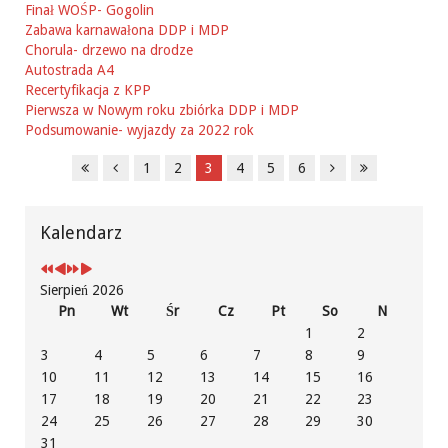
Finał WOŚP- Gogolin
Zabawa karnawałona DDP i MDP
Chorula- drzewo na drodze
Autostrada A4
Recertyfikacja z KPP
Pierwsza w Nowym roku zbiórka DDP i MDP
Podsumowanie- wyjazdy za 2022 rok
1
2
3
4
5
6
Previous
Previous
Next
Next
Year
Month
Year
Month
Kalendarz
Sierpień 2026
Pn
Wt
Śr
Cz
Pt
So
N
1
2
3
4
5
6
7
8
9
10
11
12
13
14
15
16
17
18
19
20
21
22
23
24
25
26
27
28
29
30
31