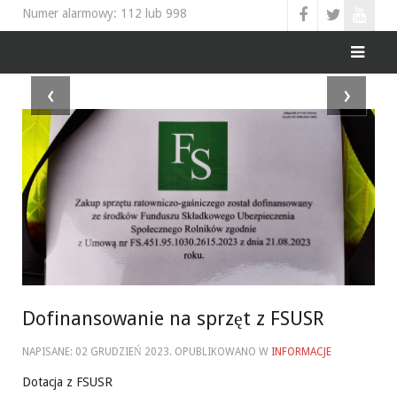
Numer alarmowy: 112 lub 998
‹
›
Dofinansowanie na sprzęt z FSUSR
NAPISANE:
02 GRUDZIEŃ 2023
. OPUBLIKOWANO W
INFORMACJE
Dotacja z FSUSR