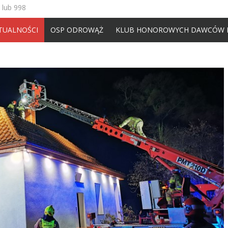
 lub 998
TUALNOŚCI
OSP ODROWĄŻ
KLUB HONOROWYCH DAWCÓW 