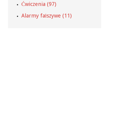
Ćwiczenia (97)
Alarmy fałszywe (11)