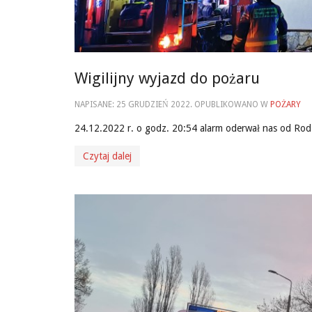
Wigilijny wyjazd do pożaru
NAPISANE:
25 GRUDZIEŃ 2022
. OPUBLIKOWANO W
POŻARY
24.12.2022 r. o godz. 20:54 alarm oderwał nas od Rodz
Czytaj dalej