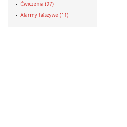
Ćwiczenia (97)
Alarmy fałszywe (11)