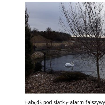
Łabędź pod siatką- alarm fałszyw