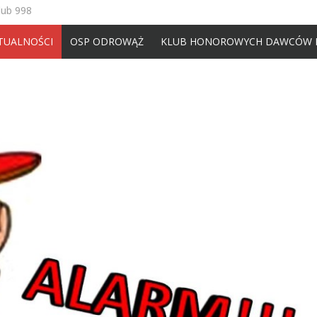
lub 998
TUALNOŚCI
OSP ODROWĄŻ
KLUB HONOROWYCH DAWCÓW 